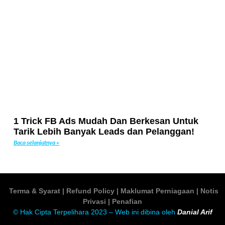
1 Trick FB Ads Mudah Dan Berkesan Untuk
Tarik Lebih Banyak Leads dan Pelanggan!
Baca selanjutnya »
Terma & Syarat
|
Refund Policy
|
Maklumat Perniagaan
| Notis
Privasi
|
Penafian
© Hak Cipta Terpelihara 2023 – Web ini dibina oleh
Danial Arif