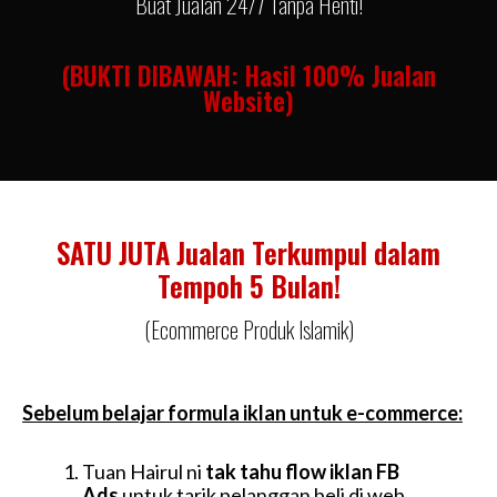
Buat Jualan 24/7 Tanpa Henti!
(BUKTI DIBAWAH: Hasil 100% Jualan
Website)
SATU JUTA Jualan Terkumpul dalam
Tempoh 5 Bulan!
(Ecommerce Produk Islamik)
Sebelum belajar formula iklan untuk e-commerce:
Tuan Hairul ni
tak tahu flow iklan FB
Ads
untuk tarik pelanggan beli di web.