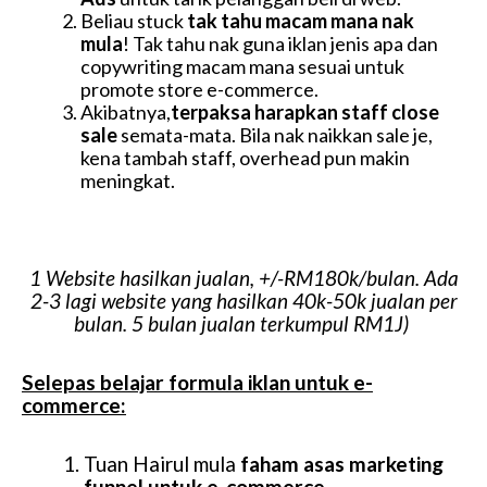
Beliau stuck
tak tahu macam mana nak
mula
! Tak tahu nak guna iklan jenis apa dan
copywriting macam mana sesuai untuk
promote store e-commerce.
Akibatnya,
terpaksa harapkan staff close
sale
semata-mata. Bila nak naikkan sale je,
kena tambah staff, overhead pun makin
meningkat.
1 Website hasilkan jualan, +/-RM180k/bulan. Ada
2-3 lagi website yang hasilkan 40k-50k jualan per
bulan. 5 bulan jualan terkumpul RM1J)
Selepas belajar formula iklan untuk e-
commerce:
Tuan Hairul mula
faham asas marketing
funnel untuk e-commerce.