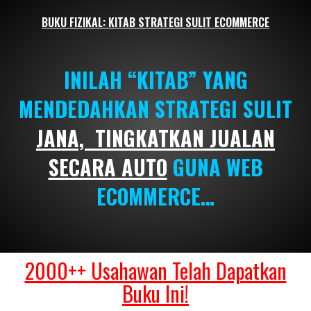
BUKU FIZIKAL: KITAB STRATEGI SULIT ECOMMERCE
INILAH “KITAB” YANG
MENDEDAHKAN STRATEGI SULIT
JANA, TINGKATKAN
J
UALAN
SECARA AUTO
GUNA WEB
ECOMMERCE…
2000++ Usahawan Telah Dapatkan
Buku Ini!