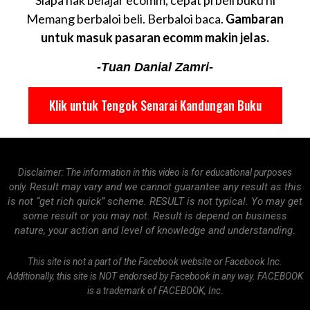
Memang berbaloi beli. Berbaloi baca.
Gambaran
untuk masuk pasaran ecomm makin jelas.
-Tuan Danial Zamri-
Klik untuk Tengok Senarai Kandungan Buku
Disclaimer: The information in this video is for educational purposes
Result may vary and we cannot guarantee any result as this
only.
is not
“get rich quick” scheme. RESULT is not typical. Yo may get
some result or you may not. Result is depend on business
nature, your action and level of knowledge and understanding.
This site is not a part of the Facebook website or Facebook Inc.
Additionally, this site is NOT endorsed by Facebook in any way. FACEBOOK
is a trademark of FACEBOOK, Inc.