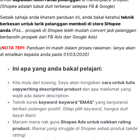
(Shopee adalah lubuk duit terbesar selepas FB & Google)
Sebaik sahaja anda khatam panduan ini, anda bakal ketahui
teknik
berkesan untuk tarik pelanggan membeli di store SHopee
anda
(Pss… prospek di Shopee lebih mudah convert jadi pelanggan
berbandin prospek dari FB Ads dan Google Ads)
(
NOTA TEPI:
Panduan ini masih dalam proses rakaman. Ianya akan
di emailkan kepada anda pada 01/03/2020)
Ini apa yang anda bakal pelajari:
Kita mula dari kosong. Saya akan kongsikan
cara untuk tulis
copywriting description product
dan apa maklumat yang
wajib ada dalam description.
Teknik korek
keyword-keyword "EMAS"
yang berpotensi
berikan pulangan positif.
(Silap pilih keyword, hangus duit
bayar iklan)
Macam mana nak guna
Shopee Ads untuk naikkan rating
product.
(Ramai yang struggle di Shopee sebab produk takde
rating)