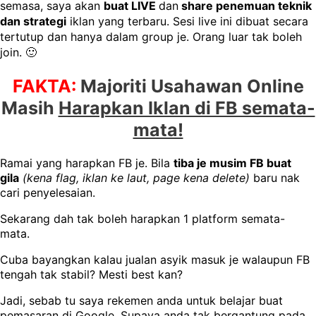
semasa, saya akan
buat LIVE
dan
share penemuan teknik
dan strategi
iklan yang terbaru. Sesi live ini dibuat secara
tertutup dan hanya dalam group je. Orang luar tak boleh
join. 🙂
FAKTA:
Majoriti Usahawan Online
Masih
Harapkan Iklan di FB semata-
mata!
Ramai yang harapkan FB je. Bila
tiba je musim FB buat
gila
(kena flag, iklan ke laut, page kena delete)
baru nak
cari penyelesaian.
Sekarang dah tak boleh harapkan 1 platform semata-
mata.
Cuba bayangkan kalau jualan asyik masuk je walaupun FB
tengah tak stabil?
Mesti best kan?
Jadi, sebab tu saya rekemen anda untuk belajar buat
pemasaran di Google.
Supaya anda tak bergantung pada