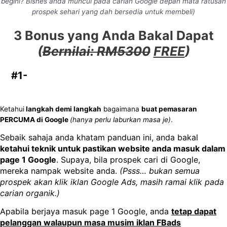
begini? Bisnes anda muncul pada carian Google depan mata ratusan
prospek sehari yang dah bersedia untuk membeli)
3 Bonus yang Anda Bakal Dapat
(
Bernilai: RM5300
FREE
)
#1-
Panduan Google SEO
(
Bernilai: RM250
FREE
)
Ketahui
langkah demi langkah
bagaimana
buat pemasaran
PERCUMA di Google
(hanya perlu laburkan masa je)
.
Sebaik sahaja anda khatam panduan ini, anda bakal
ketahui teknik untuk pastikan website anda masuk dalam
page 1 Google
. Supaya, bila prospek cari di Google,
mereka nampak website anda.
(Psss… bukan semua
prospek akan klik iklan Google Ads, masih ramai klik pada
carian organik.)
Apabila berjaya masuk page 1 Google, anda
tetap dapat
pelanggan walaupun masa musim iklan FBads