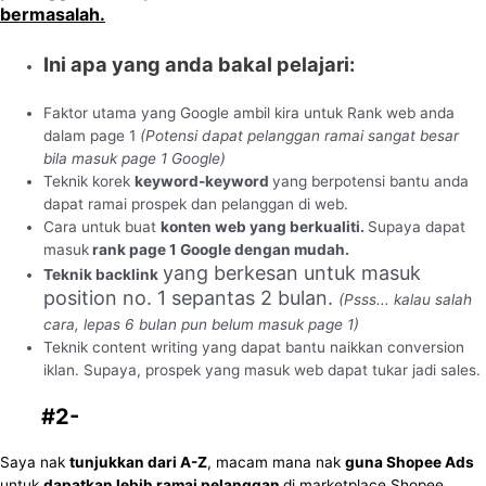
bermasalah.
Ini apa yang anda bakal pelajari:
Faktor utama yang Google ambil kira untuk Rank web anda
dalam page 1
(Potensi dapat pelanggan ramai s
a
ngat besar
bila masuk page 1 Google)
Teknik korek
keyword-keyword
yang berpotensi bantu anda
dapat ramai prospek dan pelanggan di web.
Cara untuk buat
konten web yang berkualiti.
Supaya dapat
masuk
rank page 1 Google dengan mudah.
yang berkesan untuk masuk
Teknik backlink
position no. 1 sepantas 2 bulan.
(Psss... kalau salah
cara, lepas 6 bulan pun belum masuk page 1)
Teknik content writing yang dapat bantu naikkan conversion
iklan. Supaya, prospek yang masuk web dapat tukar jadi sales.
#2-
Shopee Ads
(
Bernilai: RM50
FREE
)
Saya nak
tunjukkan dari A-Z
, macam mana nak
guna Shopee Ads
untuk
dapatkan lebih ramai pelanggan
di marketplace Shopee.