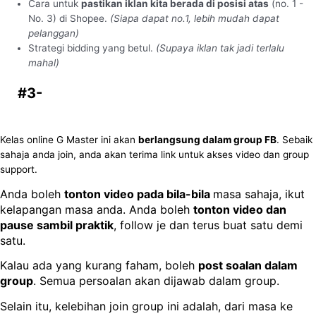
Cara untuk
pastikan iklan kita berada di posisi atas
(no. 1 -
No. 3) di Shopee.
(Siapa dapat no.1, lebih mudah dapat
pelanggan)
Strategi bidding yang betul.
(Supaya iklan tak jadi terlalu
mahal)
#3-
FB Group Support G Master
(
Bernilai:
RM5000
FREE
)
Kelas online G Master ini akan
berlangsung dalam group FB
. Sebaik
sahaja anda join, anda akan terima link untuk akses video dan group
support.
Anda boleh
tonton video pada bila-bila
masa sahaja, ikut
kelapangan masa anda. Anda boleh
tonton video dan
pause sambil praktik
, follow je dan terus buat satu demi
satu.
Kalau ada yang kurang faham, boleh
post soalan dalam
group
. Semua persoalan akan dijawab dalam group.
Selain itu, kelebihan join group ini adalah, dari masa ke