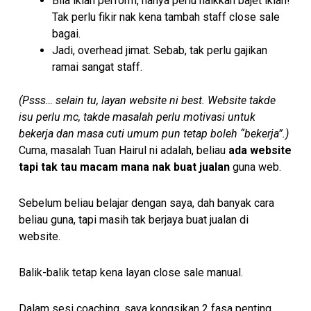
Bila iklan perform, hanya perlu naikkan bajet iklan!
Tak perlu fikir nak kena tambah staff close sale
bagai.
Jadi, overhead jimat. Sebab, tak perlu gajikan
ramai sangat staff.
(Psss… selain tu, layan website ni best. Website takde
isu perlu mc, takde masalah perlu motivasi untuk
bekerja dan masa cuti umum pun tetap boleh “bekerja”.)
Cuma, masalah Tuan Hairul ni adalah, beliau
ada website
tapi tak tau macam mana nak buat jualan
guna web.
Sebelum beliau belajar dengan saya, dah banyak cara
beliau guna, tapi masih tak berjaya buat jualan di
website.
Balik-balik tetap kena layan close sale manual.
Dalam sesi coaching, saya kongsikan 2 fasa penting